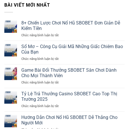
BÀI VIẾT MỚI NHẤT
8+ Chiến Lược Chơi Nổ Hũ SBOBET Đơn Giản Dễ
Kiếm Tiền
Chức năng bình luận bị tắt
ở
8+
Chiến
Sổ Mơ – Công Cụ Giải Mã Những Giấc Chiêm Bao
Lược
Của Bạn
Chơi
Chức năng bình luận bị tắt
ở
Nổ
Sổ
Hũ
Mơ
Game Bài Đổi Thưởng SBOBET Sân Chơi Dành
SBOBET
–
Đơn
Cho Mọi Thành Viên
Công
Giản
Chức năng bình luận bị tắt
ở
Cụ
Dễ
Game
Giải
Kiếm
Bài
Tỷ Lệ Trả Thưởng Casino SBOBET Cao Top Thị
Mã
Tiền
Đổi
Những
Trường 2025
Thưởng
Giấc
Chức năng bình luận bị tắt
ở
SBOBET
Chiêm
Tỷ
Sân
Bao
Lệ
Hướng Dẫn Chơi Nổ Hũ SBOBET Dễ Thắng Cho
Chơi
Của
Trả
Dành
Người Mới
Bạn
Thưởng
Cho