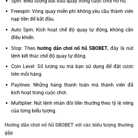
Spin: Biểu tượng bắt đầu quay trong cuộc chơi nổ hũ.
Freespin: Vòng quay miễn phí không yêu cầu thành viên
nạp tiền để bắt đầu.
Auto Spin: Kích hoạt chế độ quay tự động, không cần
điều khiển.
Stop: Theo
hướng dẫn chơi nổ hũ SBOBET
, đây là nút
lệnh kết thúc chế độ quay tự động.
Coin Level: Số lượng xu mà bạn sử dụng để đặt cược
trên mỗi hàng.
Paylines: Những hàng thanh toán mà thành viên đã
kích hoạt trong cuộc chơi.
Multiplier: Nút lệnh nhân đôi tiền thưởng theo tỷ lệ riêng
của từng biểu tượng.
Hướng dẫn chơi nổ hũ SBOBET với các biểu tượng thường
gặp