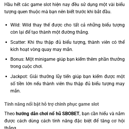
Hầu hết các game slot hiện nay đều sử dụng một vài biểu
tượng quen thuộc mà bạn nên biết trước khi bắt đầu.
Wild: Wild thay thế được cho tất cả những biểu tượng
còn lại để tạo thành một đường thắng.
Scatter: Khi thu thập đủ biểu tượng, thành viên có thể
kích hoạt vòng quay may mắn.
Bonus: Một minigame giúp bạn kiếm thêm phần thưởng
trong cuộc chơi.
Jackpot: Giải thưởng lũy tiến giúp bạn kiếm được một
số tiền lớn nếu thành viên thu thập đủ biểu tượng may
mắn.
Tính năng nổi bật hỗ trợ chinh phục game slot
Theo
hướng dẫn chơi nổ hũ SBOBET
, bạn cần hiểu và nắm
được cách dùng cách tính năng đặc biệt để tăng cơ hội
thắng.