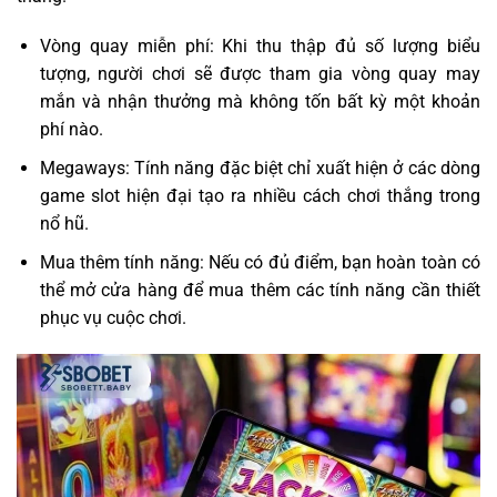
Vòng quay miễn phí: Khi thu thập đủ số lượng biểu
tượng, người chơi sẽ được tham gia vòng quay may
mắn và nhận thưởng mà không tốn bất kỳ một khoản
phí nào.
Megaways: Tính năng đặc biệt chỉ xuất hiện ở các dòng
game slot hiện đại tạo ra nhiều cách chơi thắng trong
nổ hũ.
Mua thêm tính năng: Nếu có đủ điểm, bạn hoàn toàn có
thể mở cửa hàng để mua thêm các tính năng cần thiết
phục vụ cuộc chơi.