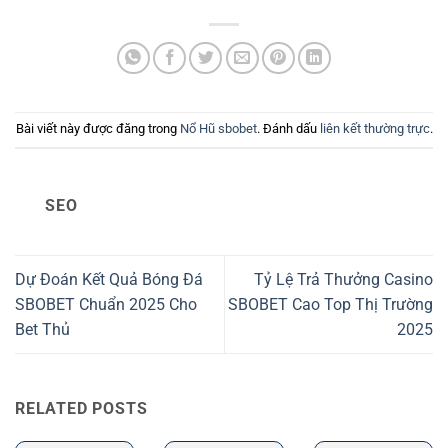
Bài viết này được đăng trong
Nổ Hũ sbobet
. Đánh dấu
liên kết thường trực
.
SEO
Dự Đoán Kết Quả Bóng Đá
Tỷ Lệ Trả Thưởng Casino
SBOBET Chuẩn 2025 Cho
SBOBET Cao Top Thị Trường
Bet Thủ
2025
RELATED POSTS