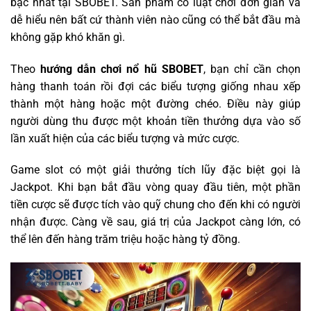
bậc nhất tại SBOBET. Sản phẩm có luật chơi đơn giản và
dễ hiểu nên bất cứ thành viên nào cũng có thể bắt đầu mà
không gặp khó khăn gì.
Theo
hướng dẫn chơi nổ hũ SBOBET
, bạn chỉ cần chọn
hàng thanh toán rồi đợi các biểu tượng giống nhau xếp
thành một hàng hoặc một đường chéo. Điều này giúp
người dùng thu được một khoản tiền thưởng dựa vào số
lần xuất hiện của các biểu tượng và mức cược.
Game slot có một giải thưởng tích lũy đặc biệt gọi là
Jackpot. Khi bạn bắt đầu vòng quay đầu tiên, một phần
tiền cược sẽ được tích vào quỹ chung cho đến khi có người
nhận được. Càng về sau, giá trị của Jackpot càng lớn, có
thể lên đến hàng trăm triệu hoặc hàng tỷ đồng.