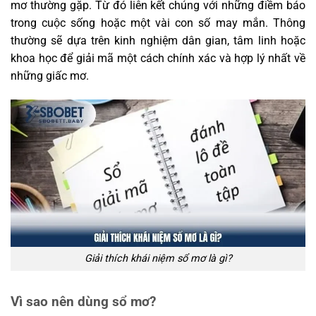
mơ thường gặp. Từ đó liên kết chúng với những điềm báo
trong cuộc sống hoặc một vài con số may mắn. Thông
thường sẽ dựa trên kinh nghiệm dân gian, tâm linh hoặc
khoa học để giải mã một cách chính xác và hợp lý nhất về
những giấc mơ.
Giải thích khái niệm sổ mơ là gì?
Vì sao nên dùng sổ mơ?