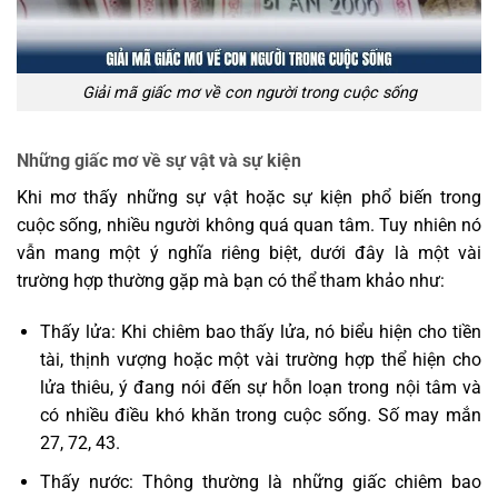
Giải mã giấc mơ về con người trong cuộc sống
Những giấc mơ về sự vật và sự kiện
Khi mơ thấy những sự vật hoặc sự kiện phổ biến trong
cuộc sống, nhiều người không quá quan tâm. Tuy nhiên nó
vẫn mang một ý nghĩa riêng biệt, dưới đây là một vài
trường hợp thường gặp mà bạn có thể tham khảo như:
Thấy lửa: Khi chiêm bao thấy lửa, nó biểu hiện cho tiền
tài, thịnh vượng hoặc một vài trường hợp thể hiện cho
lửa thiêu, ý đang nói đến sự hỗn loạn trong nội tâm và
có nhiều điều khó khăn trong cuộc sống. Số may mắn
27, 72, 43.
Thấy nước: Thông thường là những giấc chiêm bao