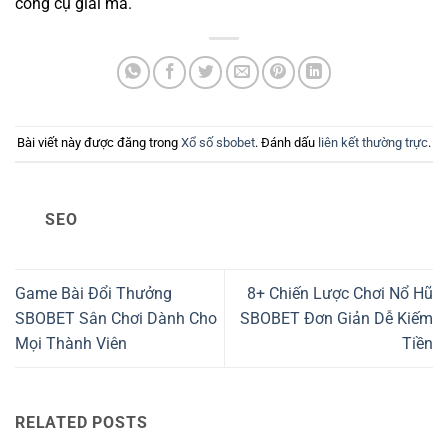
công cụ giải mã.
Bài viết này được đăng trong
Xổ số sbobet
. Đánh dấu
liên kết thường trực
.
SEO
Game Bài Đổi Thưởng
8+ Chiến Lược Chơi Nổ Hũ
SBOBET Sân Chơi Dành Cho
SBOBET Đơn Giản Dễ Kiếm
Mọi Thành Viên
Tiền
RELATED POSTS